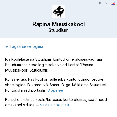
in English
Räpina Muusikakool
Stuudium
← Tagasi sisse logima
Iga kooli/lasteaia Stuudiumi kontod on eraldiseisvad; siia
Stuudiumisse sisse logimiseks vajad kontot “Räpina
Muusikakool” Stuudiumis.
Kui sa ei tea, kas kool on sulle juba konto loonud, proovi
sisse logida ID-kaardi või Smart-ID-ga. Kõiki oma Stuudiumi
kontosid näed portaalis
ID.ope.ee
Kui sul on mitmes koolis/lasteaias konto olemas, saad need
omavahel siduda —
vaata juhiseid siit
.