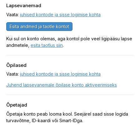
Lapsevanemad
Vaata:
juhised kontode ja sisse logimise kohta
Esita andmed ja taotle kontot
Kui sul on konto olemas, aga kontol pole veel ligipääsu lapse
andmetele,
esita taotlus siin
.
Õpilased
Vaata:
juhised kontode ja sisse logimise kohta
Juhend lapsevanemale õpilase konto aktiveerimiseks
Õpetajad
Õpetaja konto peab looma kool. Seejärel saad sisse logida
turvavõtme, ID-kaardi või Smart-IDga.